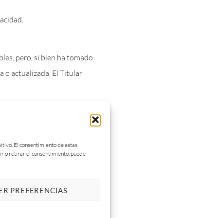
vacidad.
bles, pero, si bien ha tomado
 o actualizada. El Titular
 general, afecten o violen
itivo. El consentimiento de estas
e como oferta de venta,
ir o retirar el consentimiento, puede
obtenida a través del Sitio
ER PREFERENCIAS