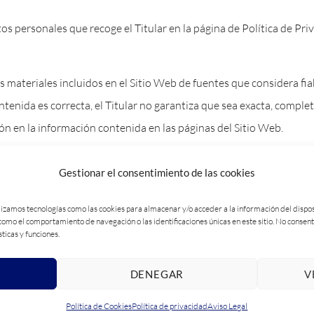
os personales que recoge el Titular en la página de Política de Pri
s materiales incluidos en el Sitio Web de fuentes que considera fia
enida es correcta, el Titular no garantiza que sea exacta, completa
n en la información contenida en las páginas del Sitio Web.
r contenido ilegal o ilícito, virus informáticos, o mensajes que, en
Gestionar el consentimiento de las cookies
lizamos tecnologías como las cookies para almacenar y/o acceder a la información del dispos
ormativa y bajo ninguna circunstancia deben usarse ni considerars
omo el comportamiento de navegación o las identificaciones únicas en este sitio. No consent
ticas y funciones.
cualquier otra operación, salvo que así se indique expresamente.
restringir el contenido del Sitio Web, los vínculos o la información 
DENEGAR
V
Política de Cookies
Política de privacidad
Aviso Legal