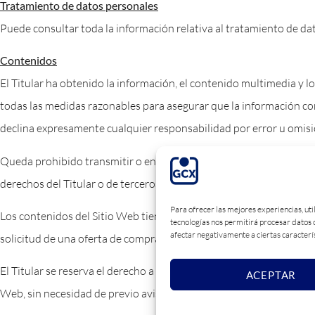
Tratamiento de datos personales
Puede consultar toda la información relativa al tratamiento de dat
Contenidos
El Titular ha obtenido la información, el contenido multimedia y lo
todas las medidas razonables para asegurar que la información cont
declina expresamente cualquier responsabilidad por error u omisió
Queda prohibido transmitir o enviar a través del Sitio Web cualquie
derechos del Titular o de terceros.
Para ofrecer las mejores experiencias, uti
Los contenidos del Sitio Web tienen únicamente una finalidad inf
tecnologías nos permitirá procesar datos c
afectar negativamente a ciertas caracterís
solicitud de una oferta de compra ni recomendación para realizar 
El Titular se reserva el derecho a modificar, suspender, cancelar o 
ACEPTAR
Web, sin necesidad de previo aviso.